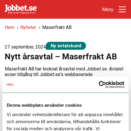
Hem
›
Nyheter
›
Maserfrakt AB
Ny avtalskund
27 september, 2024
Nytt årsavtal – Maserfrakt AB
Maserfrakt AB har tecknat årsavtal med Jobbet.se. Avtalet
avser tillgång till Jobbet.se's webbaserade
Rekryteringscenter inkl. support från Jobbet.se's
rekryteringsavdelning vardagar 08.00 – 17.00.
MaserFrakt AB är ett av Sveriges största maskin- och
transportförmedlingsföretag. Vi finns etablerade i Dalarna
Denna webbplats använder cookies
och Gävleborg, med egna kontor, terminaler och täkter. Även
om vi är ett stort företag med det stora företagets resurser
Vi använder enhetsidentifierare för att anpassa innehållet
och effektivitet så har vi genom delägarna också de
och annonserna till användarna, tillhandahålla funktioner
småskaliga fördelarna som personlig service och närhet.
för sociala medier och analysera vår trafik. Vi