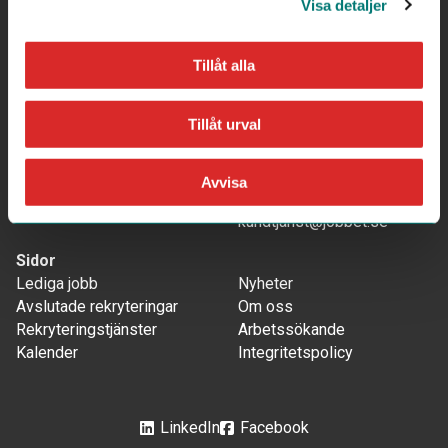
Visa detaljer
Tillåt alla
Adress
Mejla oss
Jobbet.se Sverige AB
Arbetssökande:
Tillåt urval
Fyristorg 6
medlem@jobbet.se
75310 Uppsala
Annonsörer/samarbeten:
Telefon
kundtjanst@jobbet.se
Avvisa
018-100 112
Företag:
kundtjanst@jobbet.se
Sidor
Lediga jobb
Nyheter
Avslutade rekryteringar
Om oss
Rekryteringstjänster
Arbetssökande
Kalender
Integritetspolicy
LinkedIn
Facebook