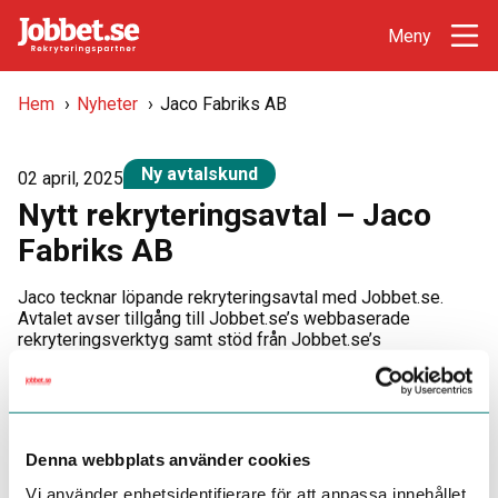
Hem
›
Nyheter
›
Jaco Fabriks AB
Ny avtalskund
02 april, 2025
Nytt rekryteringsavtal – Jaco
Fabriks AB
Jaco tecknar löpande rekryteringsavtal med Jobbet.se.
Avtalet avser tillgång till Jobbet.se’s webbaserade
rekryteringsverktyg samt stöd från Jobbet.se’s
rekryteringsavdelning för annonsering, search och
bedömning av kandidater.
Jaco utvecklar, konstruerar och tillverkar modulbyggnader
för elkraftsdistribution, telecom, industri och spårbunden
Denna webbplats använder cookies
trafik. Stort fokus läggs på utveckling av modulbyggnader
och paketering av tekniska utrustningar och system för
Vi använder enhetsidentifierare för att anpassa innehållet