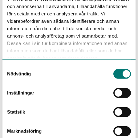
användning inom förnybar energi. Modulbyggnaderna
och annonserna till användarna, tillhandahålla funktioner
levereras fullt installerade och rutinprovade.
för sociala medier och analysera vår trafik. Vi
vidarebefordrar även sådana identifierare och annan
information från din enhet till de sociala medier och
annons- och analysföretag som vi samarbetar med.
Dessa kan i sin tur kombinera informationen med annan
information som du har tillhandahållit eller som de har
samlat in när du har använt deras tjänster.
Samtyckesval
Nödvändig
Inställningar
Statistik
Marknadsföring
Visa alla nyheter