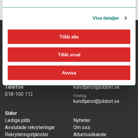
Visa detaljer
Tillåt alla
Tillåt urval
Adress
Mejla oss
Jobbet.se Sverige AB
Arbetssökande:
Fyristorg 6
medlem@jobbet.se
Avvisa
75310 Uppsala
Annonsörer/samarbeten:
Telefon
kundtjanst@jobbet.se
018-100 112
Företag:
kundtjanst@jobbet.se
Sidor
Lediga jobb
Nyheter
Avslutade rekryteringar
Om oss
Rekryteringstjänster
Arbetssökande