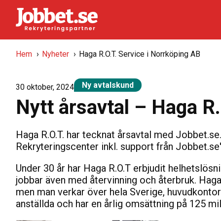
Hem
›
Nyheter
›
Haga R.O.T. Service i Norrköping AB
Ny avtalskund
30 oktober, 2024
Nytt årsavtal – Haga R.
Haga R.O.T. har tecknat årsavtal med Jobbet.se.
Rekryteringscenter inkl. support från Jobbet.se
Under 30 år har Haga R.O.T erbjudit helhetslösn
jobbar även med återvinning och återbruk. Haga
men man verkar över hela Sverige, huvudkontore
anställda och har en årlig omsättning på 125 mi