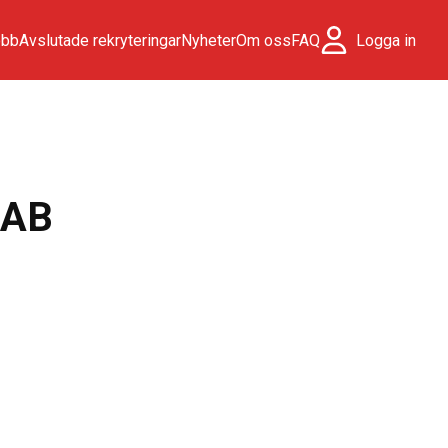
obb
Avslutade rekryteringar
Nyheter
Om oss
FAQ
Logga in
 AB