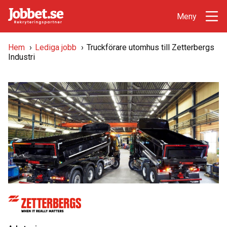
Hem
›
Lediga jobb
›
Truckförare utomhus till Zetterbergs
Industri