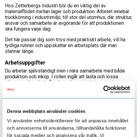
Hos Zetterbergs Industri blir du en viktig del av
materialflödet mellan lager och produktion. Arbetet innebär
truckkörning i industrimiljö, till stor del utomhus, där struktur,
ansvar och samarbete är avgörande för att produktionen
ska fungera varje dag.
Det här passar dig som trivs med praktiskt arbete, vill ha
tydliga rutiner och uppskattar en arbetsplats där man
stannar länge.
Arbetsuppgifter
Du arbetar självständigt men i nära samarbete med både
produktion och inköp. I rollen ingår att lasta och lossa
inkommande och utgående gods samt att transportera
material mellan gård, lager och produktion. Du ansvarar för
att placera material på rätt lagerplats och genomföra
ankomstkontroller med registrering i affärssystemet
Monitor. Arbetet omfattar även plock av material utifrån
Denna webbplats använder cookies
plocklistor, hantering av returer samt daglig kontakt med
inköp och produktion. En stor del av arbetsuppgifterna
Vi använder enhetsidentifierare för att anpassa innehållet
utförs utomhus året runt.
och annonserna till användarna, tillhandahålla funktioner
Vem vi söker
för sociala medier och analysera vår trafik. Vi