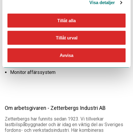
Visa detaljer
Krav
Truckkort B1 och B2
Tillåt alla
Erfarenhet av truckkörning
Meriterande
Tillåt urval
Erfarenhet av industri eller utomhuskörning
Truckkort C4 (sidlastare)
Avvisa
Ritningsläsning
Monitor affärssystem
Om arbetsgivaren - Zetterbergs Industri AB
Zetterbergs har funnits sedan 1923. Vi tillverkar
lastbilspåbyggnader och är idag en viktig del av Sveriges
fordons- och verkstadsindustri. Här kombineras