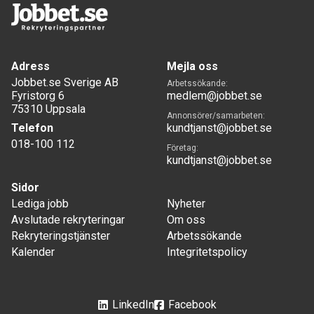
Adress
Mejla oss
Jobbet.se Sverige AB
Arbetssökande:
Fyristorg 6
medlem@jobbet.se
75310 Uppsala
Annonsörer/samarbeten:
Telefon
kundtjanst@jobbet.se
018-100 112
Företag:
kundtjanst@jobbet.se
Sidor
Lediga jobb
Nyheter
Avslutade rekryteringar
Om oss
Rekryteringstjänster
Arbetssökande
Kalender
Integritetspolicy
LinkedIn
Facebook