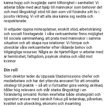
känna hopp och livsglädje samt tillhörighet i samhället. Vi
arbetar både med akut hjälp till människor som behöver det
och med långsiktigt stöd till den som vill förändra sitt liv i
positiv riktning. Vi vill att alla ska känna sig sedda och
respekterade.
Vi erbjuder öppna mötesplatser, enskilt stöd, arbetsträning
och socialt företagande. I våra verksamheter finns möjlighet
till sociala sammanhang, att prata med människor i samma
situation och att skapa nya relationer. Vi förnyar och
utvecklar våra verksamheter efter rådande behov och
tillgängliga resurser. Några av de hjärtefrågor vi arbetar med
är hemlöshet, fattigdom, psykisk ohälsa och våld mot
kvinnor.
Din roll
Som direktor leder du Uppsala Stadsmissions chefer och
medarbetare och har det yttersta ansvaret för att omsätta
strategi till praktik – så att vi fortsätter göra verklig skillnad,
håller hög relevans och står starka långsiktigt i en
föränderlig omvärld. Rollen innefattar både strategiskt och
operativt ansvar med särskilt fokus på ledarskap, påverkan,
kvalitet och utveckling, ekonomi och insamling.