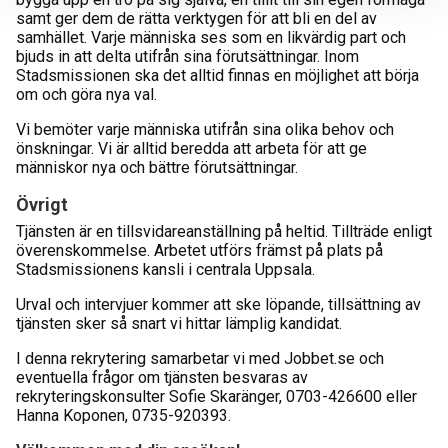
samt ger dem de rätta verktygen för att bli en del av
samhället. Varje människa ses som en likvärdig part och
bjuds in att delta utifrån sina förutsättningar. Inom
Stadsmissionen ska det alltid finnas en möjlighet att börja
om och göra nya val.
Vi bemöter varje människa utifrån sina olika behov och
önskningar. Vi är alltid beredda att arbeta för att ge
människor nya och bättre förutsättningar.
Övrigt
Tjänsten är en tillsvidareanställning på heltid. Tillträde enligt
överenskommelse. Arbetet utförs främst på plats på
Stadsmissionens kansli i centrala Uppsala.
Urval och intervjuer kommer att ske löpande, tillsättning av
tjänsten sker så snart vi hittar lämplig kandidat.
I denna rekrytering samarbetar vi med Jobbet.se och
eventuella frågor om tjänsten besvaras av
rekryteringskonsulter Sofie Skaränger, 0703-426600 eller
Hanna Koponen, 0735-920393.