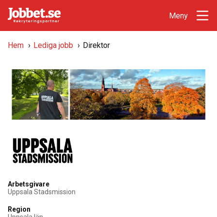
Hem
›
Lediga jobb
›
Direktor
Arbetsgivare
Uppsala Stadsmission
Region
Uppsala län