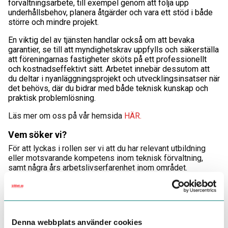
förvaltningsarbete, till exempel genom att följa upp
underhållsbehov, planera åtgärder och vara ett stöd i både
större och mindre projekt.
En viktig del av tjänsten handlar också om att bevaka
garantier, se till att myndighetskrav uppfylls och säkerställa
att föreningarnas fastigheter sköts på ett professionellt
och kostnadseffektivt sätt. Arbetet innebär dessutom att
du deltar i nyanläggningsprojekt och utvecklingsinsatser när
det behövs, där du bidrar med både teknisk kunskap och
praktisk problemlösning.
Läs mer om oss på vår hemsida
HÄR.
Vem söker vi?
För att lyckas i rollen ser vi att du har relevant utbildning
eller motsvarande kompetens inom teknisk förvaltning,
samt några års arbetslivserfarenhet inom området.
Dessutom har du erfarenhet av vicevärdsarbete och
förvaltande arbete gentemot bostadsrättsföreningar. God
svenska i tal och skrift samt B-körkort är krav för tjänsten.
Du liksom alla andra som arbetar på Uppsala
Denna webbplats använder cookies
Fastighetstjänst är företagets ansikte utåt mot våra kunder,