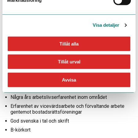
📍 Uppsala, Skebogatan 2
Har du frågor om tjänsten är du välkommen att kontakta
Rasmus Jansson på rasmus@uftab.se.
Visa detaljer
Ansökningar behandlas löpande och tjänsten kan komma att
tillsättas innan sista ansökningsdag, skicka därför in din
Tillåt alla
ansökan redan idag!
Tillåt urval
Krav
Avvisa
Relevant utbildning eller motsvarande kompetens inom
teknisk förvaltning
Några års arbetslivserfarenhet inom området
Erfarenhet av vicevärdsarbete och förvaltande arbete
gentemot bostadsrättsföreningar
God svenska i tal och skrift
B-körkort