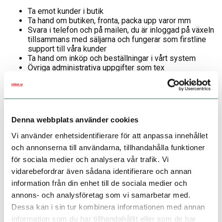
Ta emot kunder i butik
Ta hand om butiken, fronta, packa upp varor mm
Svara i telefon och på mailen, du är inloggad på växeln
tillsammans med säljarna och fungerar som firstline
support till våra kunder
Ta hand om inköp och beställningar i vårt system
Övriga administrativa uppgifter som tex
prisuppdateringar, registervård, månatligt nyhetsbrev
och inlägg i våra sociala kanaler
Din viktigaste arbetsuppgift är att ge god service till våra
kunder men även att hjälpa kollegor genom att se till att alla
Denna webbplats använder cookies
delar som gäller butiken flyter på som det ska!
Vi använder enhetsidentifierare för att anpassa innehållet
Om dig
och annonserna till användarna, tillhandahålla funktioner
Du behöver ha erfarenhet av att arbeta med
för sociala medier och analysera vår trafik. Vi
butiksförsäljning och då helst i en yrkesbutik. Du är
vidarebefordrar även sådana identifierare och annan
systemkunnig och kan kommunicera obehindrat på svenska
information från din enhet till de sociala medier och
och engelska.
annons- och analysföretag som vi samarbetar med.
Som person tycker du om att ta ansvar och jobba
Dessa kan i sin tur kombinera informationen med annan
självständigt, du följer upp och planerar för din arbetstid på
information som du har tillhandahållit eller som de har
ett proaktivt vis. Vi ser också att du är en nyfiken och