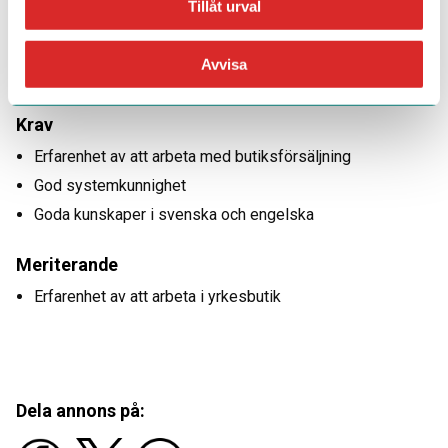
Tillåt urval
rekryteringskonsult Anna Nord på 018-470 71 12.
Urval och intervjuer sker löpande och du är
välkommen med din ansökan redan idag!
Avvisa
Krav
Erfarenhet av att arbeta med butiksförsäljning
God systemkunnighet
Goda kunskaper i svenska och engelska
Meriterande
Erfarenhet av att arbeta i yrkesbutik
Dela annons på: