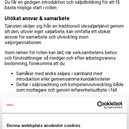
Du får en gedigen introduktion och säljutbildning för att få
bästa möjliga start i rollen.
Utökat ansvar & samarbete
Tjänsten skiljer sig från en traditionell utesäljartjänst genom
att den, utöver eget säljarbete, kan omfatta ett utökat
ansvar för samarbete och utveckling inom
säljorganisationen.
Inom ramen för rollen kan det, när verksamhetens behov
och förutsättningar så medger och efter arbetsgivarens
bedömning, förekomma att du:
Samåker med andra säljare i samband med
introduktion eller gemensamma kundaktiviteter
Deltar i säljcoachning och kompetensutveckling, både
som mottagare och genom erfarenhetsutbyte i fält
Dessa moment utförs vid behov och enligt arbetsgivarens
instruktioner och planering och utgör inte ett fast,
regelbundet eller garanterat inslag i tjänsten.
Arbetsgivaren önskar dock ha möjlighet att planera sådana
Denna webbplats använder cookies
aktiviteter upp till några dagar per månad, beroende på