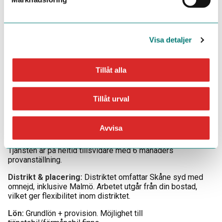
Vem är du?
Vi söker dig som är trygg i din säljroll och har erfarenhet av
kundbearbetning och direktförsäljning. Erfarenhet av B2B-
försäljning är meriterande, liksom erfarenhet från
Visa detaljer
närliggande branscher såsom industri, fastighet eller
fordon. B-körkort är ett krav för tjänsten.
Tillåt alla
Som person är du:
Affärsdriven och relationsskapande
Tillåt urval
Självständig och ansvarstagande
Målmedveten och strukturerad
Positiv, professionell och samarbetsinriktad
Avvisa
Övrigt
Tjänsten är på heltid tillsvidare med 6 månaders
provanställning.
Distrikt & placering:
Distriktet omfattar Skåne syd med
omnejd, inklusive Malmö. Arbetet utgår från din bostad,
vilket ger flexibilitet inom distriktet.
Lön:
Grundlön + provision. Möjlighet till