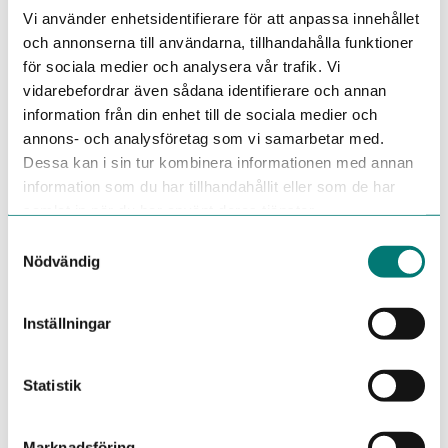
verksamhetens förutsättningar och behov.
Vi använder enhetsidentifierare för att anpassa innehållet
och annonserna till användarna, tillhandahålla funktioner
Rollen innebär inte personalansvar, men ställer krav på
professionalism, gott omdöme samt att du agerar som en
för sociala medier och analysera vår trafik. Vi
förebild i mötet med både kunder och kollegor.
vidarebefordrar även sådana identifierare och annan
information från din enhet till de sociala medier och
Professionella användningsområden
annons- och analysföretag som vi samarbetar med.
Mron arbetar med kemitekniska produkter för rengöring,
Dessa kan i sin tur kombinera informationen med annan
underhåll och funktionell drift och levererar lösningar till
industri, åkerier, verkstäder för tunga och lätta fordon,
information som du har tillhandahållit eller som de har
fastighetsförvaltning, hotell- och serviceverksamhet,
samlat in när du har använt deras tjänster.
lantbruk samt många andra professionella
Samtyckesval
användningsområden. Läs mer om vår produktportfölj
HÄR.
Nödvändig
Vi erbjuder
En ansvarsfull och utvecklande roll med stort
Inställningar
förtroende
Frihet under ansvar – du planerar din arbetsdag själv
Starka varumärken och efterfrågade produkter
Stöttning, introduktion och löpande utbildning
Statistik
Resultatbaserad lönemodell – garantilön + provision
Möjlighet till tjänstebil/förmånsbil
Marknadsföring