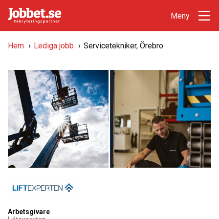
Hem
›
Lediga jobb
›
Servicetekniker, Örebro
Arbetsgivare