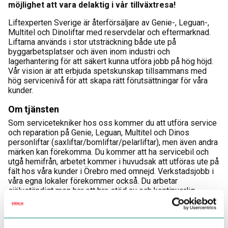
möjlighet att vara delaktig i vår tillväxtresa!
Liftexperten Sverige är återförsäljare av Genie-, Leguan-,
Multitel och Dinoliftar med reservdelar och eftermarknad.
Liftarna används i stor utsträckning både ute på
byggarbetsplatser och även inom industri och
lagerhantering för att säkert kunna utföra jobb på hög höjd.
Vår vision är att erbjuda spetskunskap tillsammans med
hög servicenivå för att skapa rätt förutsättningar för våra
kunder.
Om tjänsten
Som servicetekniker hos oss kommer du att utföra service
och reparation på Genie, Leguan, Multitel och Dinos
personliftar (saxliftar/bomliftar/pelarliftar), men även andra
märken kan förekomma. Du kommer att ha servicebil och
utgå hemifrån, arbetet kommer i huvudsak att utföras ute på
fält hos våra kunder i Örebro med omnejd. Verkstadsjobb i
våra egna lokaler förekommer också. Du arbetar
självständigt men har ett bra stöd av och kontinuerlig
kontakt med dina kollegor runtom i Sverige.
Som ny hos oss kommer du självklart att erbjudas en
gedigen introduktion och utbildningar för att du ska komma