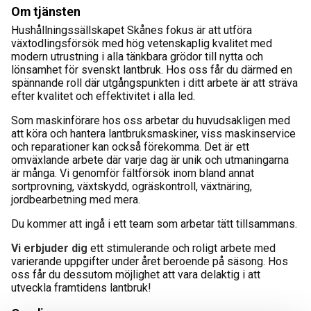
Om tjänsten
Hushållningssällskapet Skånes fokus är att utföra
växtodlingsförsök med hög vetenskaplig kvalitet med
modern utrustning i alla tänkbara grödor till nytta och
lönsamhet för svenskt lantbruk. Hos oss får du därmed en
spännande roll där utgångspunkten i ditt arbete är att sträva
efter kvalitet och effektivitet i alla led.
Som maskinförare hos oss arbetar du huvudsakligen med
att köra och hantera lantbruksmaskiner, viss maskinservice
och reparationer kan också förekomma. Det är ett
omväxlande arbete där varje dag är unik och utmaningarna
är många. Vi genomför fältförsök inom bland annat
sortprovning, växtskydd, ogräskontroll, växtnäring,
jordbearbetning med mera.
Du kommer att ingå i ett team som arbetar tätt tillsammans.
Vi erbjuder dig
ett stimulerande och roligt arbete med
varierande uppgifter under året beroende på säsong. Hos
oss får du dessutom möjlighet att vara delaktig i att
utveckla framtidens lantbruk!