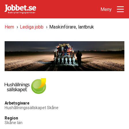
Hem
›
Lediga jobb
›
Maskinförare, lantbruk
Arbetsgivare
Hushållningssällskapet Skåne
Region
Skåne län