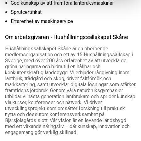
God kunskap av att framföra lantbruksmaskiner
Sprutcertifikat
Erfarenhet av maskinservice
Om arbetsgivaren - Hushållningssällskapet Skåne
Hushållningssällskapet Skåne är en oberoende
medlemsorganisation och ett av 15 Hushållningssällskap i
Sverige, med över 200 års erfarenhet av att utveckla de
gröna näringarna och bidra till en hållbar och
konkurrenskraftig landsbygd. Vi erbjuder rådgivning inom
lantbruk, trädgård och skog, driver fältförsök och
markkartering, samt utvecklar digitala lösningar som stärker
framtidens jordbruk. Genom våra naturbruksgymnasier
utbildar vi nästa generation lantbrukare och sprider kunskap
via kurser, konferenser och nätverk. Vi driver
utvecklingsprojekt som omsätter forskning till praktisk
nytta och dessutom konferensverksamhet på
Bjärsjölagårds slott. Vår vision är en levande landsbygd
med ett växande näringsliv – där kunskap, innovation och
engagemang gör verklig skillnad.