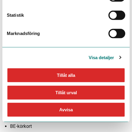
Ulrika Dyrlund Martinsson, avdelningschef för Fältförsök
010-4762031,
ulrika.dyrlundmartinsson@hushallningssallskapet.se
Statistik
Andreas Andersson, fältförsöksledare, 010-4762054,
andreas.andersson@hushallningssallskapet.se
Marknadsföring
Låter det intressant?
Skicka in din ansökan redan idag då
urval sker löpande.
Visa detaljer
Välkommen med din ansökan!
Tillåt alla
Krav
Lantbruksutbildning alternativt motsvarande
Tillåt urval
arbetslivserfarenhet
B-körkort
Avvisa
Meriterande
BE-körkort