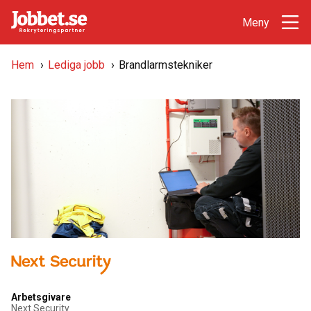
Hem
›
Lediga jobb
›
Brandlarmstekniker
Arbetsgivare
Next Security