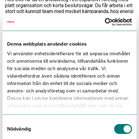
platt organisation och korta beslutsvägar. Du får arbeta i ett
stort och kunnigt team med mycket kämparanda, hög energi
och god stämning på arbetsplatsen. Vi är heltäckande inom
brand och säkerhet och vilket ger dig goda möjligheter att
utvecklas inom hela företagsgruppen.
I den här rollen har du möjlighet att utvecklas inom
Denna webbplats använder cookies
SecuriFire och få lära dig mer om kopplingen till
släcksystem inom vatten och gas och på sikt få möjlighet
Vi använder enhetsidentifierare för att anpassa innehållet
att utbildas till brandlarmsingenjör.
och annonserna till användarna, tillhandahålla funktioner
för sociala medier och analysera vår trafik. Vi
Om dig
vidarebefordrar även sådana identifierare och annan
Vi söker både dig som har god kunskap om brandlarms-
och släckcentraler men är även öppna för dig som är en mer
information från din enhet till de sociala medier och
junior brandlarmstekniker och som vill utvecklas i din roll.
annons- och analysföretag som vi samarbetar med.
Dessa kan i sin tur kombinera informationen med annan
För att lyckas och trivas i rollen ser vi att du har
information som du har tillhandahållit eller som de har
följande:
samlat in när du har använt deras tjänster.
Erfarenhet av arbete med brandlarm
Erfarenhet av att programmera specialfunktioner för
Samtyckesval
brandlarmscentraler
Nödvändig
God kännedom om allmänna brand- och