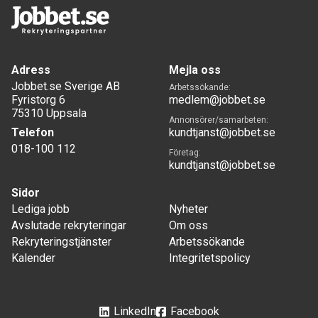
Adress
Mejla oss
Jobbet.se Sverige AB
Arbetssökande:
Fyristorg 6
medlem@jobbet.se
75310 Uppsala
Annonsörer/samarbeten:
Telefon
kundtjanst@jobbet.se
018-100 112
Företag:
kundtjanst@jobbet.se
Sidor
Lediga jobb
Nyheter
Avslutade rekryteringar
Om oss
Rekryteringstjänster
Arbetssökande
Kalender
Integritetspolicy
LinkedIn
Facebook