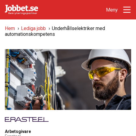
Hem
›
Lediga jobb
›
Underhållselektriker med
automationskompetens
Arbetsgivare