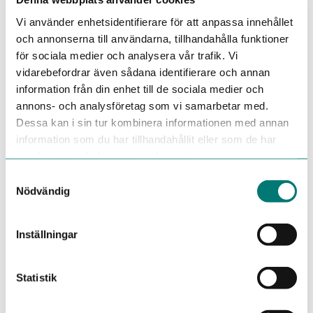
Kvalifikationer
Vi använder enhetsidentifierare för att anpassa innehållet
och annonserna till användarna, tillhandahålla funktioner
För att lyckas i denna roll har du:
för sociala medier och analysera vår trafik. Vi
Elteknisk gymnasieutbildning, alternativt motsvarande
vidarebefordrar även sådana identifierare och annan
utbildning eller arbetslivserfarenhet
information från din enhet till de sociala medier och
Några års erfarenhet som
underhållselektriker/automationstekniker i
annons- och analysföretag som vi samarbetar med.
industrimiljö
Dessa kan i sin tur kombinera informationen med annan
Kunskaper inom automation
information som du har tillhandahållit eller som de har
Goda kunskaper i svenska och engelska
samlat in när du har använt deras tjänster.
B-körkort
Samtyckesval
Det är meriterande om du har tidigare erfarenhet av
Nödvändig
programmerbara styrsystem såsom ABB, Mitsubishi och
Siemens. Kunskaper inom elkraft eller erfarenhet av svag
ström är även det meriterande.
Inställningar
Som person ser vi att du är en social problemlösare. Du är
driven och villig att lära samt har ett stort intresse för
teknik. Vidare trivs du med att arbeta såväl i grupp som
Statistik
individuellt.
Vi erbjuder