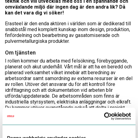
teknik och vill utvecklas med oss i en spännande och
omväxlande miljö där ingen dag är den andra lik? Då
kan det vara dig vi söker!
Erasteel är den enda aktören i världen som är dedikerad till
snabbstål med komplett kunskap inom design, produktion,
finfördelning och bearbetning av gasatomiserade och
pulvermetallurgiska produkter.
Om tjänsten
I rollen kommer du arbeta med felsökning, förebyggande,
planerat och akut underhåll. Vårt mål är att ha en beredd och
planerad verksamhet vilket innebär att beredning av
arbetsordrar samt samordning av externa resurser är en del
av rollen. Utöver det ansvarar du för att kontroll före
idrifttagning och att dokumentation vid arbeten blir
utförda/uppdaterade. De arbetsområden som finns är
industriella styrsystem, elektriska anläggningar och elkraft.
Du kommer utöver ovanstående också att delta i projekt
och företagets förbättringsarbete.
Du kommer att ingå i ett team som tillsammans ansvarar för
reparationer och underhåll av produktionsmaskiner och
kringutrustning.
Denna webbplats använder cookies