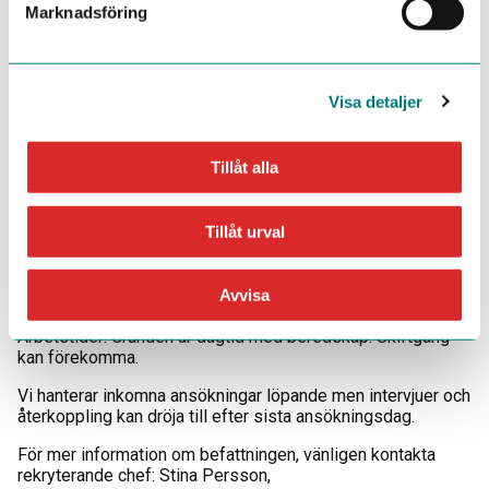
Marknadsföring
Vi erbjuder dig möjlighet till ett stimulerande arbete i ett
internationellt företag. Med utgångspunkt från våra
grundläggande värderingar vill vi premiera teamwork,
uppmärksamma varje medarbetare och uppmuntra att våra
Visa detaljer
medarbetare delar med sig av sin kunskap till varandra.
Vidare erbjuds du goda utvecklingsmöjligheter inom
Tillåt alla
företaget.
Övrigt
Tillåt urval
📍 Placering: Söderfors
Tjänsten är på heltid tillsvidare. Tillträde sker enligt
Avvisa
överenskommelse.
Arbetstider: Grunden är dagtid med beredskap. Skiftgång
kan förekomma.
Vi hanterar inkomna ansökningar löpande men intervjuer och
återkoppling kan dröja till efter sista ansökningsdag.
För mer information om befattningen, vänligen kontakta
rekryterande chef: Stina Persson,