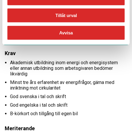
Frågor om rekryteringsprocessen besvaras av
rekryteringskonsult på Jobbet.se, Matilda Festin på 072-
Tillåt urval
0503217 eller via växeln på 018-110112.
Vi hanterar inkomna ansökningar löpande - varmt
Avvisa
välkommen med din ansökan redan idag!
Krav
Akademisk utbildning inom energi och energisystem
eller annan utbildning som arbetsgivaren bedömer
likvärdig
Minst tre års erfarenhet av energifrågor, gärna med
inriktning mot cirkularitet
God svenska i tal och skrift
God engelska i tal och skrift
B-körkort och tillgång till egen bil
Meriterande