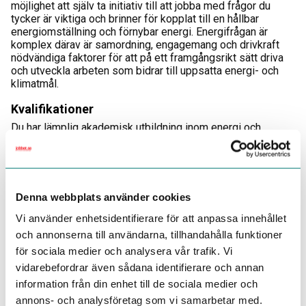
möjlighet att själv ta initiativ till att jobba med frågor du
tycker är viktiga och brinner för kopplat till en hållbar
energiomställning och förnybar energi. Energifrågan är
komplex därav är samordning, engagemang och drivkraft
nödvändiga faktorer för att på ett framgångsrikt sätt driva
och utveckla arbeten som bidrar till uppsatta energi- och
klimatmål.
Kvalifikationer
Du har lämplig akademisk utbildning inom energi och
energisystem eller annan utbildning som arbetsgivaren
bedömer likvärdig. För att lyckas i rollen ser vi att du har
minst tre års erfarenhet av energifrågor, gärna med
inriktning mot cirkularitet och hållbara materialflöden.
Erfarenhet av EU-projekt, energieffektiviseringar i
Denna webbplats använder cookies
näringslivet, CSRD och hållbarhetsredovisning är
meriterande. Det är även ett plus om du är intresserad och
Vi använder enhetsidentifierare för att anpassa innehållet
har viss vana av sälj. Du är bra på att uttrycka dig i tal och
och annonserna till användarna, tillhandahålla funktioner
skrift på svenska och engelska. B-körkort och tillgång till
för sociala medier och analysera vår trafik. Vi
egen bil är krav för tjänsten.
vidarebefordrar även sådana identifierare och annan
Personliga egenskaper väger tungt - du har lätt för att
information från din enhet till de sociala medier och
kommunicera med andra människor och har en god
annons- och analysföretag som vi samarbetar med.