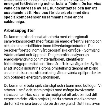
energieffektivisering och cirkulära flöden. Du har viss
vana och intresse av sälj, kundkontakter och har ett
coachande sätt. Hos oss får du arbeta med dina
specialkompetenser tillsammans med andra
sakkunniga.
Arbetsuppgifter
Du kommer bland annat att arbeta med ett regionalt
samverkansprojekt med fokus på energieffektivisering och
cirkulära materialflöden inom tillverkningsindustrin. Du
besöker företag inom vårt geografiska område - Sörmland,
Västmanland och Uppsala. Du genomför analyser av
energianvändning och materialflöden, identifierar
förbättringspotential och föreslår effektiva åtgärder. Syftet
är att stödja industrins gröna omställning genom att bland
annat minska resursförbrukning, återanvända spillprodukter
och optimera energianvändningen.
Du kommer arbeta självständigt och i team med kollegor. Vi
arbetar i små och stora projekt med många involverade
intressenter. Hos oss får du möjlighet att arbeta med ditt
expertområde. Vilka projekt just du arbetar med kommer
därför att variera beroende på din bakgrund. Det finns även