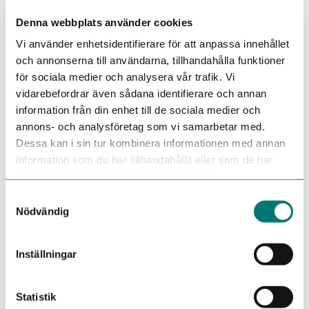
osäkerhet, har våra VD-träffar varit en plats för att ventilera
tankar, hämta energi och utbyta erfarenheter. Vi samlas för
Denna webbplats använder cookies
att diskutera aktuella ämnen, utmaningar och möjligheter
Vi använder enhetsidentifierare för att anpassa innehållet
samt stötta varandra och hitta ny inspiration.
och annonserna till användarna, tillhandahålla funktioner
Vad kan du förvänta dig?
för sociala medier och analysera vår trafik. Vi
Reflektion över ledarskap och strategiska beslut
vidarebefordrar även sådana identifierare och annan
information från din enhet till de sociala medier och
Diskussion kring framtid och planering i en
annons- och analysföretag som vi samarbetar med.
föränderlig värld
Dessa kan i sin tur kombinera informationen med annan
Delning av erfarenheter och konkreta idéer från andra
information som du har tillhandahållit eller som de har
VD:ar
samlat in när du har använt deras tjänster.
Personlig inbjudan gäller för att medverka vid denna
Samtyckesval
träff. Välkommen att kontakta Sofie Skaränger
Nödvändig
på
sofie.skaranger@jobbet.se
om du är intresserad av att
komma på framtida VD-träffar.
Inställningar
Statistik