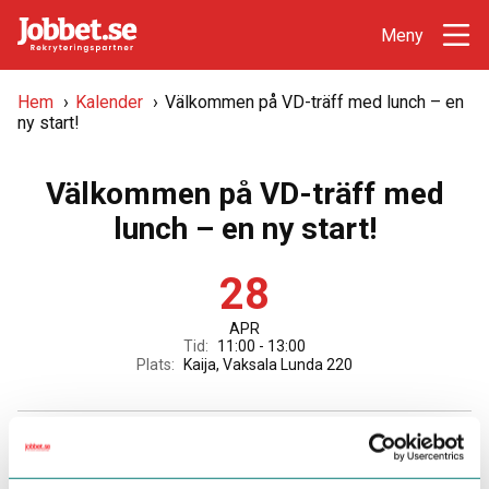
Hem
›
Kalender
›
Välkommen på VD-träff med lunch – en
ny start!
Välkommen på VD-träff med
lunch – en ny start!
28
APR
Tid:
11:00 - 13:00
Plats:
Kaija, Vaksala Lunda 220
Träffen riktar sig till dig som är VD, gärna i ett ägarlett
bolag. Sedan starten 2020, i en tid fylld av frågor och