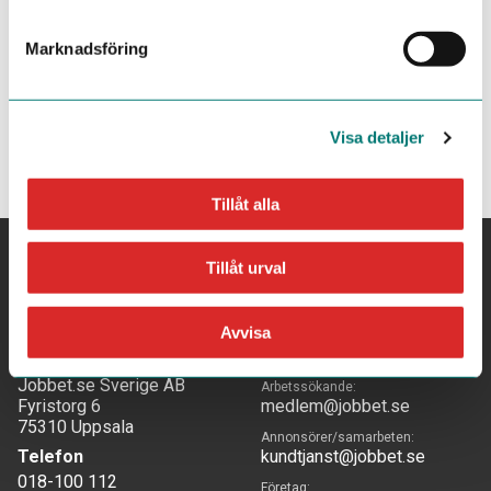
Marknadsföring
Visa detaljer
Tillåt alla
Tillåt urval
Avvisa
Adress
Mejla oss
Jobbet.se Sverige AB
Arbetssökande:
Fyristorg 6
medlem@jobbet.se
75310 Uppsala
Annonsörer/samarbeten:
Telefon
kundtjanst@jobbet.se
018-100 112
Företag: