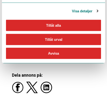
technology, with a presence in over 15 countries
and more than 10,000 customers. We develop
some of the most natural-sounding synthetic
Visa detaljer
voices on the market using advanced Deep
Neural Network models, and we offer both SaaS
and on-premise solutions.
Tillåt alla
With over 20 years of experience, we are
pioneers in voice technology—and our vision is to
Tillåt urval
make digital content accessible to everyone.
Avvisa
Sök detta jobb
Dela annons på: