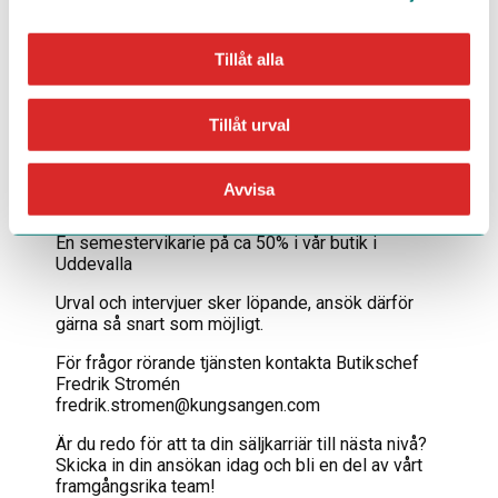
Vi erbjuder en stimulerande och varierad
arbetsdag med chansen att utveckla ditt
affärsmannaskap. Hos oss får du möjligheten att
Tillåt alla
guida varje kund genom viktiga köp som ska ge
glädje i många år. Vi investerar i våra medarbetare
och deras framtid, och vi tror på att belöna
Tillåt urval
framgång.
Övrig information
Avvisa
Vi söker:
En semestervikarie på ca 50% i vår butik i
Uddevalla
Urval och intervjuer sker löpande, ansök därför
gärna så snart som möjligt.
För frågor rörande tjänsten kontakta Butikschef
Fredrik Stromén
fredrik.stromen@kungsangen.com
Är du redo för att ta din säljkarriär till nästa nivå?
Skicka in din ansökan idag och bli en del av vårt
framgångsrika team!