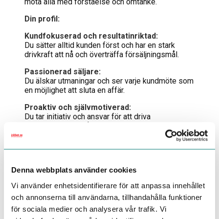
möta alla med förståelse och omtanke.
Din profil:
Kundfokuserad och resultatinriktad:
Du sätter alltid kunden först och har en stark
drivkraft att nå och överträffa försäljningsmål.
Passionerad säljare:
Du älskar utmaningar och ser varje kundmöte som
en möjlighet att sluta en affär.
Proaktiv och självmotiverad:
Du tar initiativ och ansvar för att driva
försäljningen framåt.
Teamorienterad:
Du trivs med att arbeta i team och delar vår
värdegrund om respekt och människors lika
Denna webbplats använder cookies
värde.
Vi använder enhetsidentifierare för att anpassa innehållet
Intresse för inredning:
och annonserna till användarna, tillhandahålla funktioner
Ett genuint intresse för inredning och design är
ett stort plus.
för sociala medier och analysera vår trafik. Vi