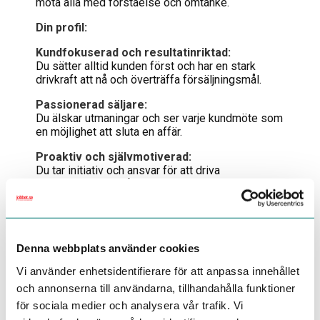
möta alla med förståelse och omtanke.
Din profil:
Kundfokuserad och resultatinriktad:
Du sätter alltid kunden först och har en stark
drivkraft att nå och överträffa försäljningsmål.
Passionerad säljare:
Du älskar utmaningar och ser varje kundmöte som
en möjlighet att sluta en affär.
Proaktiv och självmotiverad:
Du tar initiativ och ansvar för att driva
försäljningen framåt.
Teamorienterad:
Du trivs med att arbeta i team och delar vår
värdegrund om respekt och människors lika
Denna webbplats använder cookies
värde.
Vi använder enhetsidentifierare för att anpassa innehållet
Intresse för inredning:
och annonserna till användarna, tillhandahålla funktioner
Ett genuint intresse för inredning och design är
ett stort plus.
för sociala medier och analysera vår trafik. Vi