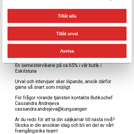
Vi erbjuder en stimulerande och varierad
arbetsdag med chansen att utveckla ditt
affärsmannaskap. Hos oss får du möjligheten att
Tillåt alla
guida varje kund genom viktiga köp som ska ge
glädje i många år. Vi investerar i våra medarbetare
och deras framtid, och vi tror på att belöna
Tillåt urval
framgång.
Övrig information
Avvisa
Vi söker:
En semestervikarie på ca 65% i vår butik i
Eskilstuna
Urval och intervjuer sker löpande, ansök därför
gärna så snart som möjligt.
För frågor rörande tjänsten kontakta Butikschef
Cassandra Andrejeva
cassandra.andrejeva@kungsangen
Är du redo för att ta din säljkarriär till nästa nivå?
Skicka in din ansökan idag och bli en del av vårt
framgångsrika team!