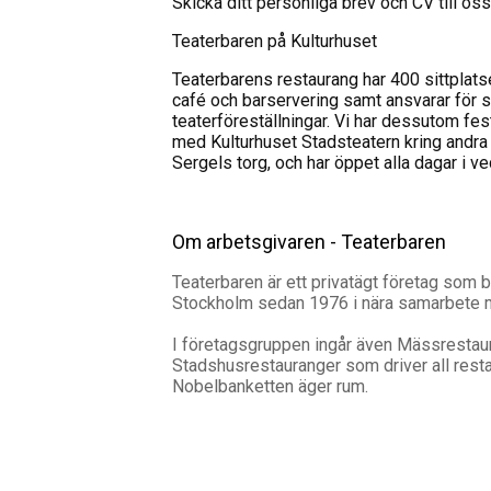
Skicka ditt personliga brev och CV till os
Teaterbaren på Kulturhuset
Teaterbarens restaurang har 400 sittplats
café och barservering samt ansvarar för
teaterföreställningar. Vi har dessutom fe
med Kulturhuset Stadsteatern kring andra e
Sergels torg, och har öppet alla dagar i ve
Om arbetsgivaren - Teaterbaren
Teaterbaren är ett privatägt företag som 
Stockholm sedan 1976 i nära samarbete m
I företagsgruppen ingår även Mässrestau
Stadshusrestauranger som driver all rest
Nobelbanketten äger rum.