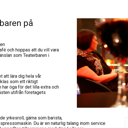
rbaren på
ren
fé och hoppas att du vill vara
känslan som Teaterbaren i
att lära dig hela vår
las som ett riktigt
har öga för det lilla extra och
ästen utifrån företagets
de yrkesroll, gärna som barista,
espressomaskin. Du är en naturlig talang inom service