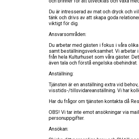
och brinner för att utvecklas och växa me
Du är intresserad av mat och dryck och vil
tänk och drivs av att skapa goda relatione
viktigt för dig.
Ansvarsområden:
Du arbetar med gästen i fokus i våra olik
samt beställningsverksamhet. Vi arbetar 
från hela Kulturhuset som våra gäster. Det
även tala och förstå engelska obehindrat.
Anställning:
Tjänsten är en anställning extra vid behov,
visstids-/tillsvidareanställning. Vi har k
Har du frågor om tjänsten kontakta då Re
OBS! Vi tar inte emot ansökningar via mai
personuppgifter.
Ansökan: