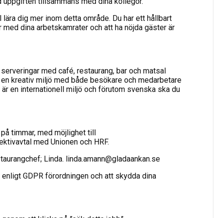
d uppgiften tillsammans med dina kollegor.
l lära dig mer inom detta område. Du har ett hållbart
r med dina arbetskamrater och att ha nöjda gäster är
a serveringar med café, restaurang, bar och matsal
i en kreativ miljö med både besökare och medarbetare
 är en internationell miljö och förutom svenska ska du
 på timmar, med möjlighet till
ollektivavtal med Unionen och HRF.
staurangchef; Linda. linda.amann@gladaankan.se
l enligt GDPR förordningen och att skydda dina