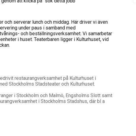
s genom att klicka på ”sök detta jobb”
er och serverar lunch och middag. Här driver vi även
 servering under paus i samband med
stvånings- och beställningsverksamhet. Vi samarbetar
nheter i huset. Teaterbaren ligger i Kulturhuset, vid
ckan.
bedrivit restaurangverksamhet på Kulturhuset i
ed Stockholms Stadsteater och Kulturhuset.
ranger i Stockholm och Malmö, Engsholms Slott samt
aurangverksamhet i Stockholms Stadshus, där bl a